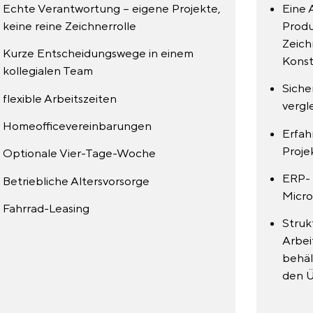
Echte Verantwortung – eigene Projekte,
Eine 
keine reine Zeichnerrolle
Produ
Zeich
Kurze Entscheidungswege in einem
Konst
kollegialen Team
Siche
flexible Arbeitszeiten
vergl
Homeofficevereinbarungen
Erfah
Proje
Optionale Vier-Tage-Woche
ERP- 
Betriebliche Altersvorsorge
Micro
Fahrrad-Leasing
Struk
Arbei
behäl
den Ü