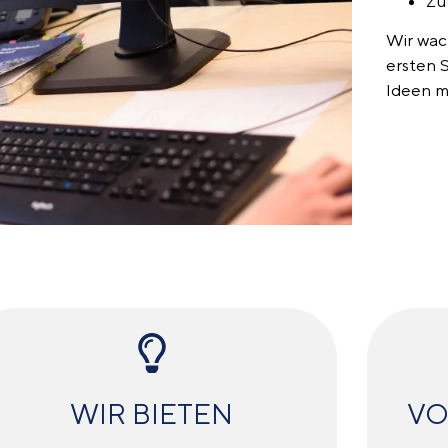
Zu
Wir wac
ersten 
Ideen mi
WIR BIETEN
VO