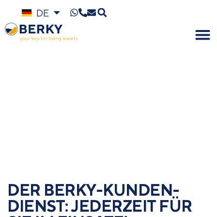
DE
EN
DER BERKY-KUNDEN­
DIENST: JEDER­ZEIT FÜR