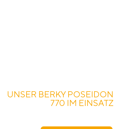
DREDGING UND
AUSBAGGERN
UNSER BERKY POSEIDON
770 IM EINSATZ
Informieren Sie sich gerne mehr über die
Leistungen unseres BERKY POSEIDON 770