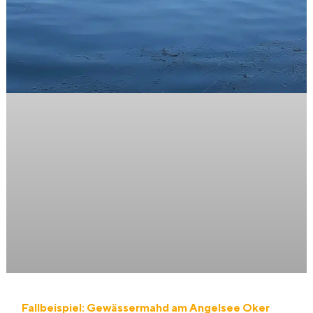
Fallbeispiel: Gewässermahd am Angelsee Oker