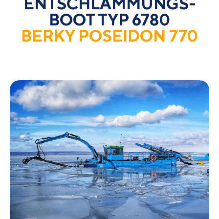
ENT­SCHLAM­MUNGS­
BOOT TYP 6780​​
BERKY POSEIDON 770