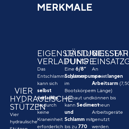
MERKMALE
EIGENSTÄNDIGE
LEISTUNGSSTA
VIELSEIT
VERLADUNG
PUMPE
EINSATZ
Das
Eine
6/8“
An
Entschlammungsboot
Schlammpumpe
seinen
ist
langen
kann sich
im
Arbeitsarm
(7,5
VIER
selbst
Bootskörper
m Länge)
HYDRAULISCHE
verladen
,
verbaut und
können bis
STÜTZEN
wodurch
kann
Sediment
zu neun
keine
und
Arbeitsgeräte
Vier
Kraneinheit
Schlamm
mit
genutzt
hydraulische
erforderlich
bis zu
770
werden.
Stützen