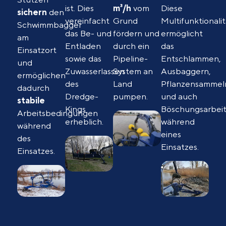
ist. Dies
m³/h
vom
Diese
sichern
den
vereinfacht
Grund
Multifunktionalit
Schwimmbagger
das Be- und
fördern und
ermöglicht
am
Entladen
durch ein
das
Einsatzort
sowie das
Pipeline-
Entschlammen,
und
Zuwasserlassen
System an
Ausbaggern,
ermöglichen
des
Land
Pflanzensammel
dadurch
Dredge-
pumpen.
und auch
stabile
Kings
Böschungsarbei
Arbeitsbedingungen
erheblich.
während
während
eines
des
Einsatzes.
Einsatzes.