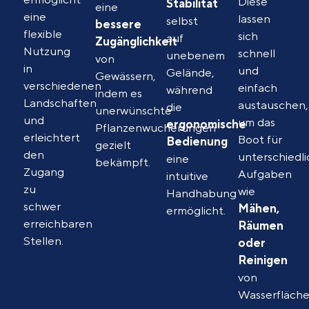
Diese
Stabilität
eine
eine
lassen
selbst
bessere
flexible
sich
auf
Zugänglichkeit
Nutzung
schnell
unebenem
von
in
und
Gelände,
Gewässern,
verschiedenen
einfach
während
indem es
Landschaften
austauschen,
die
unerwünschte
und
um das
ergonomische
Pflanzenwucherungen
erleichtert
Boot für
Bedienung
gezielt
den
unterschiedl
eine
bekämpft.
Zugang
Aufgaben
intuitive
zu
wie
Handhabung
schwer
Mähen,
ermöglicht.
erreichbaren
Räumen
Stellen.
oder
Reinigen
von
Wasserfläch