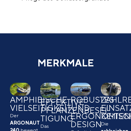
MERKMALE
AMPHIBISCHE
ROBUSTES
ZAHLR
EFFEKTIVE
VIELSEITIGKEIT
UND
EINSA
PFLANZENBESEI­
ERGONOMISC
KEITEN
Der
TIGUNG
DESIGN
ARGONAUT
Die
Das
240
bewegt