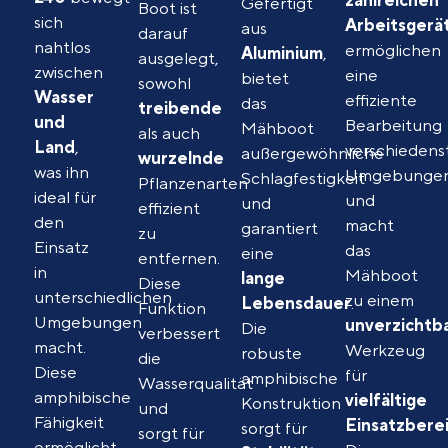
zahlreichen
Gefertigt
Boot ist
sich
Arbeitsgerä
aus
darauf
nahtlos
ermöglichen
Aluminium
,
ausgelegt,
zwischen
eine
bietet
sowohl
Wasser
effiziente
das
treibende
und
Bearbeitung
Mähboot
als auch
Land
,
verschiedens
außergewöhnliche
wurzelnde
was ihn
Umgebunge
Schlagfestigkeit
Pflanzenarten
ideal für
und
und
effizient
den
macht
garantiert
zu
Einsatz
das
eine
entfernen.
in
Mähboot
lange
Diese
unterschiedlichen
zu einem
Lebensdauer
.
Funktion
Umgebungen
unverzichtb
Die
verbessert
macht.
Werkzeug
robuste
die
Diese
für
amphibische
Wasserqualität
amphibische
vielfältige
Konstruktion
und
Fähigkeit
Einsatzbere
sorgt für
sorgt für
ermöglicht