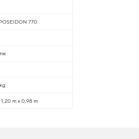
POSEIDON 770
hne
l
 kg
 1,20 m x 0,98 m