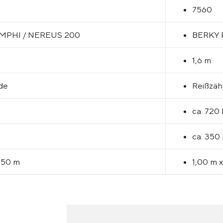
7560
MPHI / NEREUS 200
BERKY
1,6 m
de
Reißzä
ca. 720 
ca. 350
0,50 m
1,00 m x