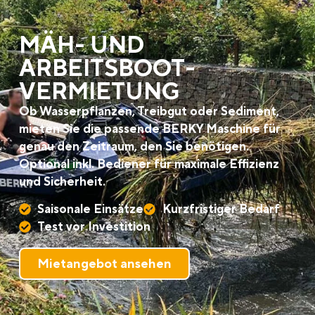
MÄH- UND
ARBEITSBOOT­
VERMIETUNG
Ob Wasserpflanzen, Treibgut oder Sediment,
mieten Sie die passende BERKY Maschine für
genau den Zeitraum, den Sie benötigen.
Optional inkl. Bediener für maximale Effizienz
und Sicherheit.
Saisonale Einsätze
Kurzfristiger Bedarf
Test vor Investition
Mietangebot ansehen