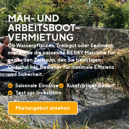
MÄH- UND
ARBEITSBOOT­
VERMIETUNG
Ob Wasserpflanzen, Treibgut oder Sediment,
mieten Sie die passende BERKY Maschine für
genau den Zeitraum, den Sie benötigen.
Optional inkl. Bediener für maximale Effizienz
und Sicherheit.
Saisonale Einsätze
Kurzfristiger Bedarf
Test vor Investition
Mietangebot ansehen