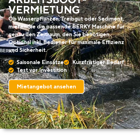
VERMIETUNG
Ob Wasserpflanzen, Treibgut oder Sediment,
mieten Sie die passende BERKY Maschine für
genau den Zeitraum, den Sie benötigen.
Optional inkl. Bediener für maximale Effizienz
und Sicherheit.
Saisonale Einsätze
Kurzfristiger Bedarf
Test vor Investition
Mietangebot ansehen