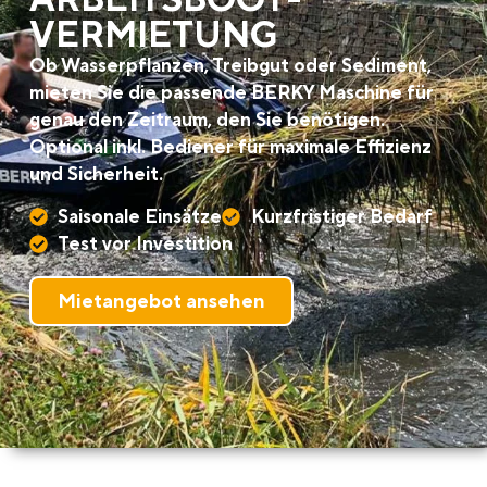
VERMIETUNG
Ob Wasserpflanzen, Treibgut oder Sediment,
mieten Sie die passende BERKY Maschine für
genau den Zeitraum, den Sie benötigen.
Optional inkl. Bediener für maximale Effizienz
und Sicherheit.
Saisonale Einsätze
Kurzfristiger Bedarf
Test vor Investition
Mietangebot ansehen