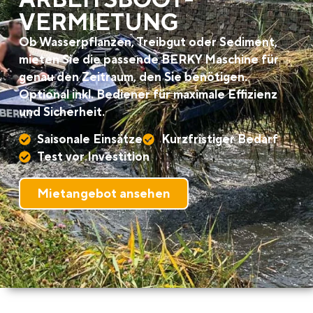
VERMIETUNG
Ob Wasserpflanzen, Treibgut oder Sediment,
mieten Sie die passende BERKY Maschine für
genau den Zeitraum, den Sie benötigen.
Optional inkl. Bediener für maximale Effizienz
und Sicherheit.
Saisonale Einsätze
Kurzfristiger Bedarf
Test vor Investition
Mietangebot ansehen