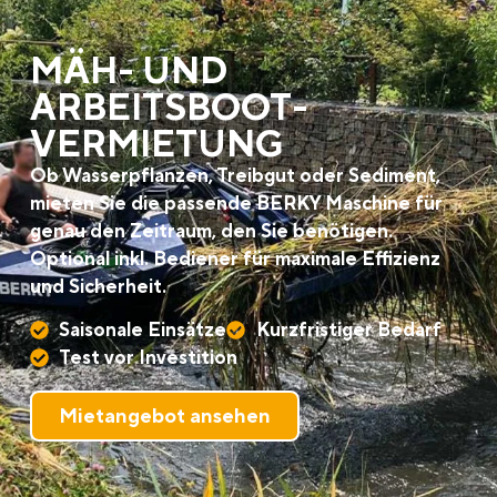
MÄH- UND
ARBEITSBOOT­
VERMIETUNG
Ob Wasserpflanzen, Treibgut oder Sediment,
mieten Sie die passende BERKY Maschine für
genau den Zeitraum, den Sie benötigen.
Optional inkl. Bediener für maximale Effizienz
und Sicherheit.
Saisonale Einsätze
Kurzfristiger Bedarf
Test vor Investition
Mietangebot ansehen