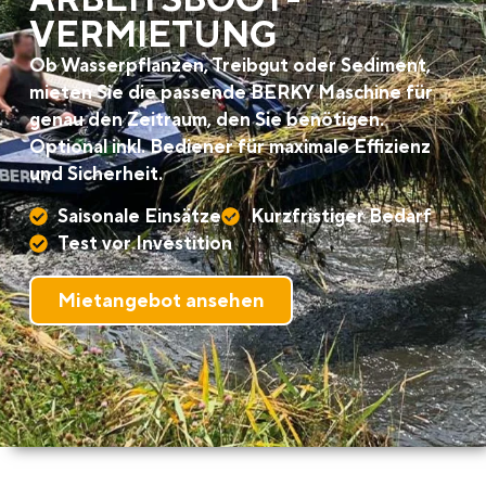
VERMIETUNG
Ob Wasserpflanzen, Treibgut oder Sediment,
mieten Sie die passende BERKY Maschine für
genau den Zeitraum, den Sie benötigen.
Optional inkl. Bediener für maximale Effizienz
und Sicherheit.
Saisonale Einsätze
Kurzfristiger Bedarf
Test vor Investition
Mietangebot ansehen